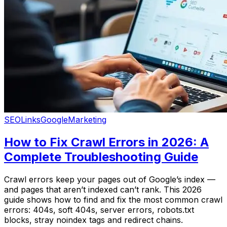
SEO
Links
Google
Marketing
How to Fix Crawl Errors in 2026: A
Complete Troubleshooting Guide
Crawl errors keep your pages out of Google’s index —
and pages that aren’t indexed can’t rank. This 2026
guide shows how to find and fix the most common crawl
errors: 404s, soft 404s, server errors, robots.txt
blocks, stray noindex tags and redirect chains.