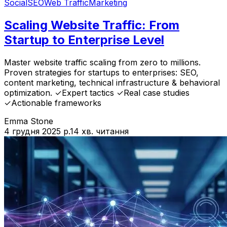
Social
SEO
Web Traffic
Marketing
Scaling Website Traffic: From
Startup to Enterprise Level
Master website traffic scaling from zero to millions.
Proven strategies for startups to enterprises: SEO,
content marketing, technical infrastructure & behavioral
optimization. ✓Expert tactics ✓Real case studies
✓Actionable frameworks
Emma Stone
4 грудня 2025 р.
14 хв. читання