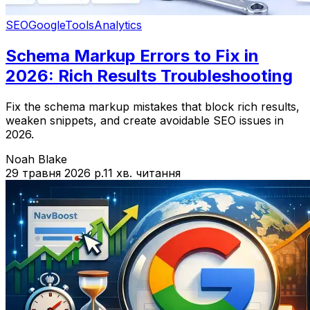
SEO
Google
Tools
Analytics
Schema Markup Errors to Fix in
2026: Rich Results Troubleshooting
Fix the schema markup mistakes that block rich results,
weaken snippets, and create avoidable SEO issues in
2026.
Noah Blake
29 травня 2026 р.
11 хв. читання