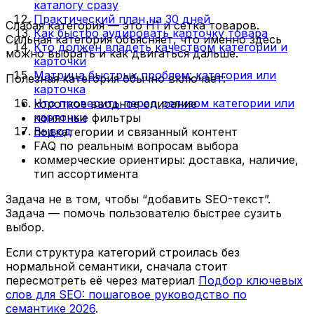
каталогу сразу
Практический план на 30 дней
Слабая категория — это H1 и сетка товаров.
Как быстро аудировать карточку товара
Сильная категория объясняет, что именно здесь
Кто должен владеть качеством категории и
можно выбрать и как двигаться дальше.
карточки
Матрица быстрых проблем: категория или
Полезная категория обычно включает:
карточка
Что проверить перед релизом категории или
короткое вводное описание
карточки
понятные фильтры
Вывод
подкатегории и связанный контент
FAQ по реальным вопросам выбора
коммерческие ориентиры: доставка, наличие,
тип ассортимента
Задача не в том, чтобы “добавить SEO-текст”.
Задача — помочь пользователю быстрее сузить
выбор.
Если структура категорий строилась без
нормальной семантики, сначала стоит
пересмотреть её через материал
Подбор ключевых
слов для SEO: пошаговое руководство по
семантике 2026
.