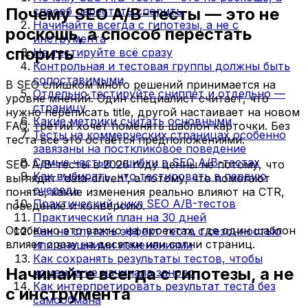
Почему SEO A/B-тесты — это не
способ перестать спорить
Начинайте всегда с гипотезы, а не с
роскошь, а способ перестать
инструмента
спорить
Не тестируйте всё сразу
Контрольная и тестовая группы должны быть
сопоставимыми
В SEO слишком много решений принимается на
Отдельно тестируйте сниппет и отдельно —
уровне мнений. Один специалист считает, что
страницу
нужно переписать title, другой настаивает на новом
Какие метрики считать основными
FAQ, третий хочет поменять шаблон карточки. Без
Тесты на коммерческих страницах особенно
теста всё это остаётся предположениями.
завязаны на посткликовое поведение
Самые частые ошибки в SEO A/B-тестах
SEO A/B-тесты в 2026 году ценны не потому, что
Как выбирать, что тестировать в первую
выглядят “data-driven”, а потому, что помогают
очередь
понять, какие изменения реально влияют на CTR,
Практический цикл SEO A/B-тестов
поведение и конверсию.
Практический план на 30 дней
Особенно это важно на проектах, где один шаблон
Как не спутать эффект теста с сезонностью
влияет сразу на десятки или сотни страниц.
или внешними изменениями
Как сохранять результаты тестов, чтобы
Начинайте всегда с гипотезы, а не
команда не начинала заново
Как интерпретировать результат теста без
с инструмента
самообмана