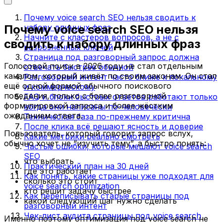
Почему voice search SEO нельзя сводить к
Почему voice search SEO нельзя
набору длинных фраз
Начните с кластеров вопросов, а не с
сводить к набору длинных фраз
разрозненных ключей
Страница под разговорный запрос должна
Голосовой поиск в 2026 году не стал отдельным
отвечать быстрее обычной
каналом, который живёт по своим законам. Он стал
Разговорный интент часто ближе к локальному
ещё одной формой обычного поискового
и коммерческому
поведения, только с более разговорной
FAQ и блоки быстрых ответов работают только
формулировкой запроса и более жёстким
когда они написаны по-человечески
ожиданием ответа.
Техническая база по-прежнему критична
После клика всё решают ясность и доверие
Пользователь, который говорит запрос вслух,
Какие метрики реально смотреть
обычно хочет не “изучить тему”, а быстро понять:
Частые ошибки, которые мешают voice search
SEO
что выбрать
Практический план на 30 дней
где это работает
Как понять, какие страницы уже подходят для
сколько это стоит
voice search optimization
кто решит задачу быстрее
Как переписывать старые страницы под
какой следующий шаг нужно сделать
разговорный интент
Чек-лист аудита страницы под voice search
Именно поэтому оптимизация под voice search не