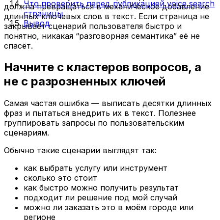
Что проверить перед публикацией voice search
должна превращаться в механическое добавление
страницы
длинных ключевых слов в текст. Если страница не
Вывод
закрывает сценарий пользователя быстро и
понятно, никакая “разговорная семантика” её не
спасёт.
Начните с кластеров вопросов, а
не с разрозненных ключей
Самая частая ошибка — выписать десятки длинных
фраз и пытаться внедрить их в текст. Полезнее
группировать запросы по пользовательским
сценариям.
Обычно такие сценарии выглядят так:
как выбрать услугу или инструмент
сколько это стоит
как быстро можно получить результат
подходит ли решение под мой случай
можно ли заказать это в моём городе или
регионе