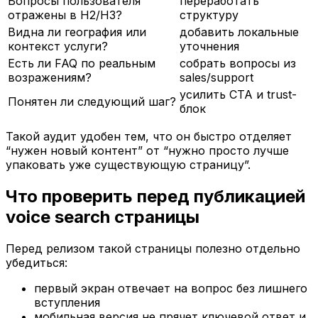
Вопросы пользователя
переработать
отражены в H2/H3?
структуру
Видна ли география или
добавить локальные
контекст услуги?
уточнения
Есть ли FAQ по реальным
собрать вопросы из
возражениям?
sales/support
усилить CTA и trust-
Понятен ли следующий шаг?
блок
Такой аудит удобен тем, что он быстро отделяет
“нужен новый контент” от “нужно просто лучше
упаковать уже существующую страницу”.
Что проверить перед публикацией
voice search страницы
Перед релизом такой страницы полезно отдельно
убедиться:
первый экран отвечает на вопрос без лишнего
вступления
мобильная версия не прячет ключевой ответ и