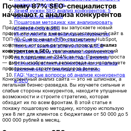
Почему 87% SEO-специалистов
анализа конкурентов
Зачем нужен SEO анализ конкурентов: 5
начинают с анализа конкурентов
критических причин
Пошаговая методика: как анализировать
Представьте ситуацию: вы запускаете новый
конкурентов в SEO
проект или хотите вывести существующий сайт в
Инструменты для анализа конкурентов:
ТОП-10. С чего начать? По статистике HubSpot,
полный арсенал SEO-специалиста
компании, которые регулярно проводят
анализ
Чек-лист анализа конкурентов в SEO
конкурентов в SEO
, увеличивают органический
Частые ошибки при анализе конкурентов
трафик в среднем на 234% за год. Причина проста
Автоматизация конкурентного анализа
— вместо изобретения велосипеда вы используете
Этические аспекты конкурентного анализа
проверенные стратегии лидеров рынка.
Заключение: от анализа к действию
FAQ: Частые вопросы об анализе конкурентов
Конкурентный анализ сайта — это не шпионаж, а
в SEO
легальная бизнес-разведка. Вы изучаете сильные и
слабые стороны конкурентов, находите упущенные
возможности и строите стратегию, которая
обходит их по всем фронтам. В этой статье я
покажу пошаговую методику, которую использую
уже 8 лет для клиентов с бюджетами от 50 000 до 5
000 000 рублей в месяц.