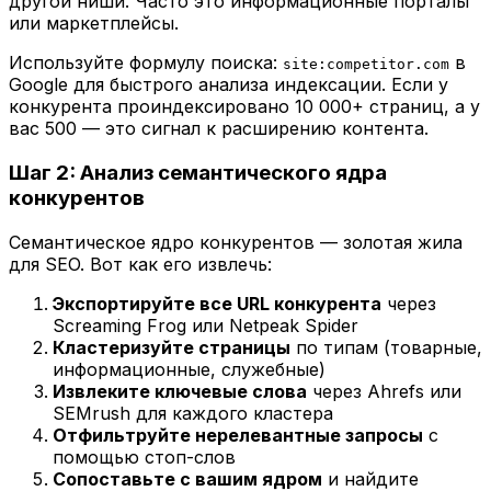
другой ниши. Часто это информационные порталы
или маркетплейсы.
Используйте формулу поиска:
в
site:competitor.com
Google для быстрого анализа индексации. Если у
конкурента проиндексировано 10 000+ страниц, а у
вас 500 — это сигнал к расширению контента.
Шаг 2: Анализ семантического ядра
конкурентов
Семантическое ядро конкурентов — золотая жила
для SEO. Вот как его извлечь:
Экспортируйте все URL конкурента
через
Screaming Frog или Netpeak Spider
Кластеризуйте страницы
по типам (товарные,
информационные, служебные)
Извлеките ключевые слова
через Ahrefs или
SEMrush для каждого кластера
Отфильтруйте нерелевантные запросы
с
помощью стоп-слов
Сопоставьте с вашим ядром
и найдите