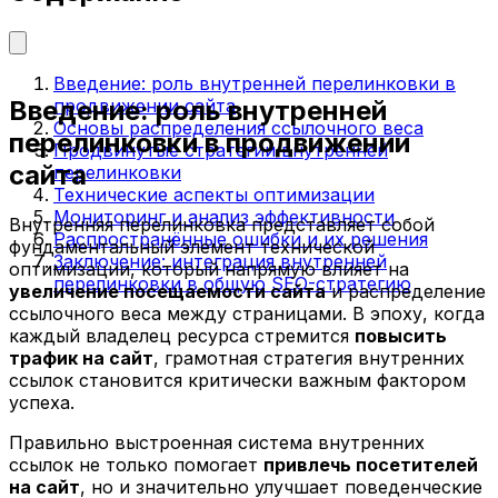
Введение: роль внутренней перелинковки в
Введение: роль внутренней
продвижении сайта
Основы распределения ссылочного веса
перелинковки в продвижении
Продвинутые стратегии внутренней
сайта
перелинковки
Технические аспекты оптимизации
Мониторинг и анализ эффективности
Внутренняя перелинковка представляет собой
Распространённые ошибки и их решения
фундаментальный элемент технической
Заключение: интеграция внутренней
оптимизации, который напрямую влияет на
перелинковки в общую SEO-стратегию
увеличение посещаемости сайта
и распределение
ссылочного веса между страницами. В эпоху, когда
каждый владелец ресурса стремится
повысить
трафик на сайт
, грамотная стратегия внутренних
ссылок становится критически важным фактором
успеха.
Правильно выстроенная система внутренних
ссылок не только помогает
привлечь посетителей
на сайт
, но и значительно улучшает поведенческие