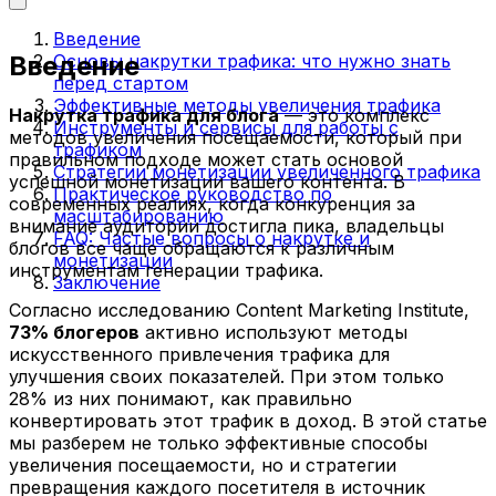
Введение
Введение
Основы накрутки трафика: что нужно знать
перед стартом
Эффективные методы увеличения трафика
Накрутка трафика для блога
— это комплекс
Инструменты и сервисы для работы с
методов увеличения посещаемости, который при
трафиком
правильном подходе может стать основой
Стратегии монетизации увеличенного трафика
успешной монетизации вашего контента. В
Практическое руководство по
современных реалиях, когда конкуренция за
масштабированию
внимание аудитории достигла пика, владельцы
FAQ: Частые вопросы о накрутке и
блогов все чаще обращаются к различным
монетизации
инструментам генерации трафика.
Заключение
Согласно исследованию Content Marketing Institute,
73% блогеров
активно используют методы
искусственного привлечения трафика для
улучшения своих показателей. При этом только
28% из них понимают, как правильно
конвертировать этот трафик в доход. В этой статье
мы разберем не только эффективные способы
увеличения посещаемости, но и стратегии
превращения каждого посетителя в источник