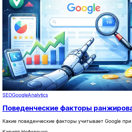
SEO
Google
Analytics
Поведенческие факторы ранжирован
Какие поведенческие факторы учитывает Google при 
Кирилл Неференко