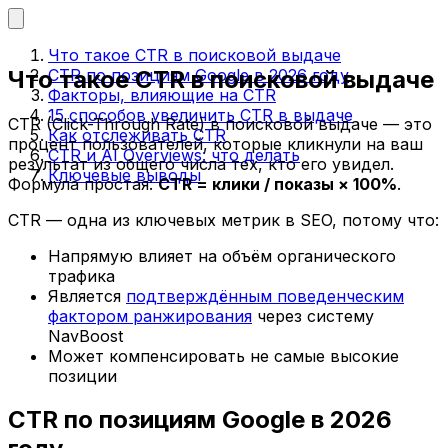
Что такое CTR в поисковой выдаче
Что такое CTR в поисковой выдаче
CTR по позициям Google в 2026 году
Факторы, влияющие на CTR
15 способов увеличить CTR в выдаче
CTR (Click-Through Rate) в поисковой выдаче — это
Как отслеживать CTR
процент пользователей, которые кликнули на ваш
CTR и AI Overviews: что делать
результат из общего числа тех, кто его увидел.
Ключевые выводы
Формула простая:
CTR = клики / показы × 100%
.
CTR — одна из ключевых метрик в SEO, потому что:
Напрямую влияет на объём органического
трафика
Является
подтверждённым поведенческим
фактором ранжирования
через систему
NavBoost
Может компенсировать не самые высокие
позиции
CTR по позициям Google в 2026