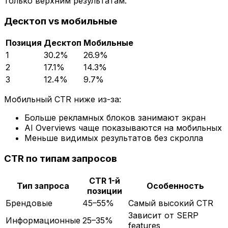
только верхним результатам.
Десктоп vs мобильные
Позиция
Десктоп
Мобильные
1
30.2%
26.9%
2
17.1%
14.3%
3
12.4%
9.7%
Мобильный CTR ниже из-за:
Больше рекламных блоков занимают экран
AI Overviews чаще показываются на мобильных
Меньше видимых результатов без скролла
CTR по типам запросов
CTR 1-й
Тип запроса
Особенность
позиции
Брендовые
45–55%
Самый высокий CTR
Зависит от SERP
Информационные
25–35%
features