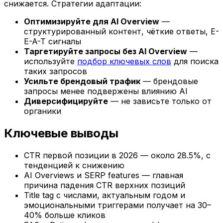
снижается. Стратегии адаптации:
Оптимизируйте для AI Overview
—
структурированный контент, чёткие ответы, E-
E-A-T сигналы
Таргетируйте запросы без AI Overview
—
используйте
подбор ключевых слов
для поиска
таких запросов
Усильте брендовый трафик
— брендовые
запросы менее подвержены влиянию AI
Диверсифицируйте
— не зависьте только от
органики
Ключевые выводы
CTR первой позиции в 2026 — около 28.5%, с
тенденцией к снижению
AI Overviews и SERP features — главная
причина падения CTR верхних позиций
Title tag с числами, актуальным годом и
эмоциональными триггерами получает на 30–
40% больше кликов