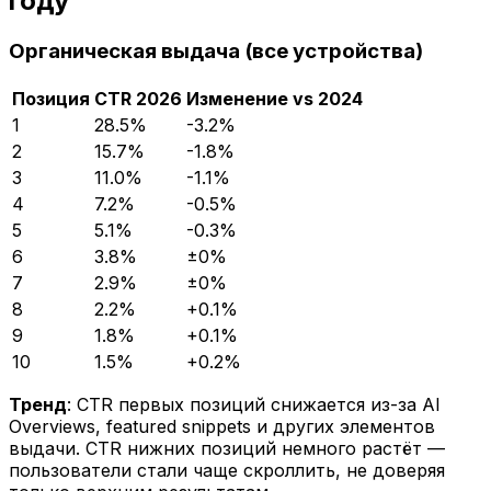
году
Органическая выдача (все устройства)
Позиция
CTR 2026
Изменение vs 2024
1
28.5%
-3.2%
2
15.7%
-1.8%
3
11.0%
-1.1%
4
7.2%
-0.5%
5
5.1%
-0.3%
6
3.8%
±0%
7
2.9%
±0%
8
2.2%
+0.1%
9
1.8%
+0.1%
10
1.5%
+0.2%
Тренд
: CTR первых позиций снижается из-за AI
Overviews, featured snippets и других элементов
выдачи. CTR нижних позиций немного растёт —
пользователи стали чаще скроллить, не доверяя